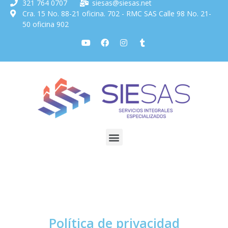
321 764 0707
siesas@siesas.net
Cra. 15 No. 88-21 oficina. 702 -
RMC SAS Calle 98 No. 21-
50 oficina 902
Política de privacidad