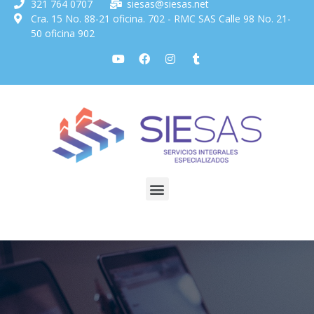
321 764 0707
siesas@siesas.net
Cra. 15 No. 88-21 oficina. 702 -
RMC SAS Calle 98 No. 21-
50 oficina 902